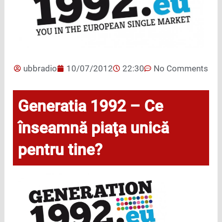
ubbradio
10/07/2012
22:30
No Comments
Generatia 1992 – Ce
înseamnă piaţa unică
pentru tine?