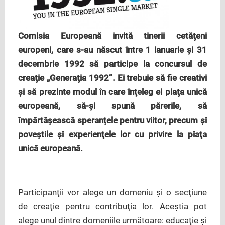
Comisia Europeană invită tinerii cetăţeni
europeni, care s-au născut între 1 ianuarie şi 31
decembrie 1992 s
ă participe la c
oncursul de
creaţie „Generaţia 1992”. Ei trebuie să fie creativi
și să prezinte modul în care înţeleg ei piaţa unică
europeană, să-şi spună părerile, să
împărtăşească speranțele pentru viitor, precum şi
poveştile şi experienţele lor cu privire la piaţa
unică europeană.
Participanţii vor alege un domeniu şi o secţiune
de creaţie pentru contribuţia lor. Aceştia pot
alege unul dintre domeniile următoare: educaţie şi