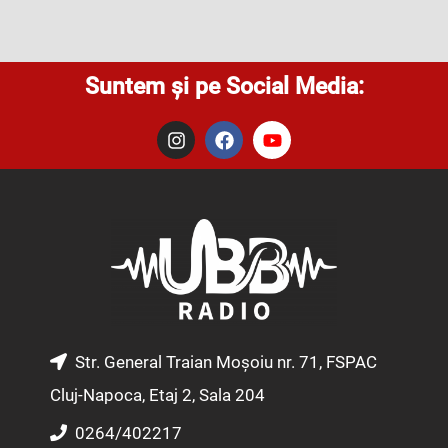
Suntem și pe Social Media:
I
F
Y
n
a
o
s
c
u
t
e
t
a
b
u
g
o
b
r
o
e
a
k
m
Str. General Traian Moșoiu nr. 71, FSPAC
Cluj-Napoca, Etaj 2, Sala 204
0264/402217