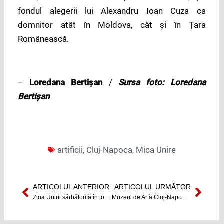
fondul alegerii lui Alexandru Ioan Cuza ca
domnitor atât în Moldova, cât și în Țara
Românească.
–
Loredana Bertișan
/
Sursa foto: Loredana
Bertișan
artificii
,
Cluj-Napoca
,
Mica Unire
ARTICOLUL ANTERIOR
ARTICOLUL URMĂTOR
Prev
Next
Ziua Unirii sărbătorită în toată țara
Muzeul de Artă Cluj-Napoca va fi gazda celor mai bune caricaturi