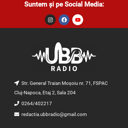
Suntem și pe Social Media:
I
F
Y
n
a
o
s
c
u
t
e
t
a
b
u
g
o
b
r
o
e
a
k
m
Str. General Traian Moșoiu nr. 71, FSPAC
Cluj-Napoca, Etaj 2, Sala 204
0264/402217
redactia.ubbradio@gmail.com