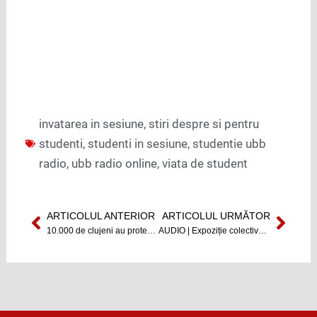
invatarea in sesiune
,
stiri despre si pentru
studenti
,
studenti in sesiune
,
studentie ubb
radio
,
ubb radio online
,
viata de student
ARTICOLUL ANTERIOR
ARTICOLUL URMĂTOR
Prev
Next
10.000 de clujeni au protestat împotriva legii grațierii și modificării codului penal
AUDIO | Expoziție colectivă de artă a studenților de la UAD, găzduită la Fabrica de Pensule