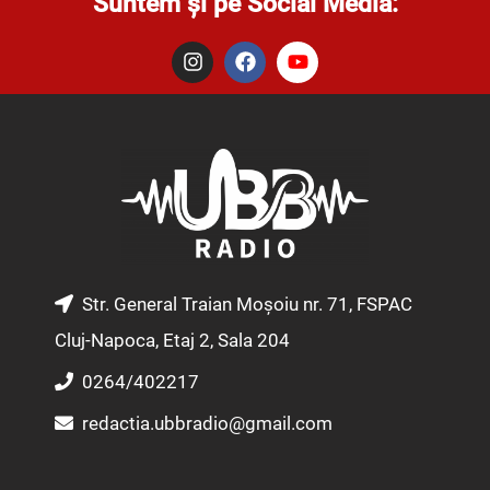
Suntem și pe Social Media:
I
F
Y
n
a
o
s
c
u
t
e
t
a
b
u
g
o
b
r
o
e
a
k
m
Str. General Traian Moșoiu nr. 71, FSPAC
Cluj-Napoca, Etaj 2, Sala 204
0264/402217
redactia.ubbradio@gmail.com