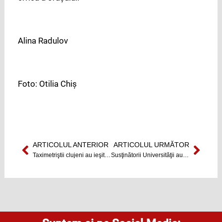
Alina Radulov
Foto: Otilia Chiş
ARTICOLUL ANTERIOR
ARTICOLUL URMĂTOR
Prev
Next
Taximetriştii clujeni au ieşit în stradă
Susţinătorii Universităţii au mărşăluit prin Cluj