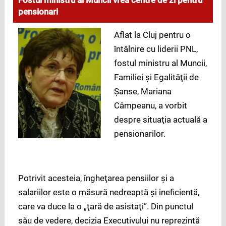
Fostul ministru al Muncii vrea centre de zi pentru
pensionari
Aflat la Cluj pentru o
întâlnire cu liderii PNL,
fostul ministru al Muncii,
Familiei şi Egalităţii de
Şanse, Mariana
Câmpeanu, a vorbit
despre situaţia actuală a
pensionarilor.
Potrivit acesteia, îngheţarea pensiilor şi a
salariilor este o măsură nedreaptă şi ineficientă,
care va duce la o „ţară de asistaţi”. Din punctul
său de vedere, decizia Executivului nu reprezintă