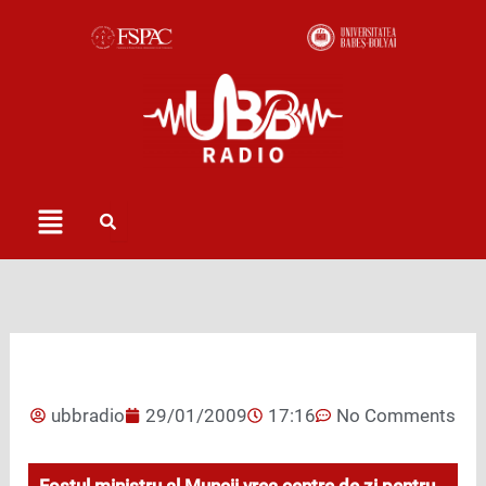
Skip
to
content
Menu
ubbradio
29/01/2009
17:16
No Comments