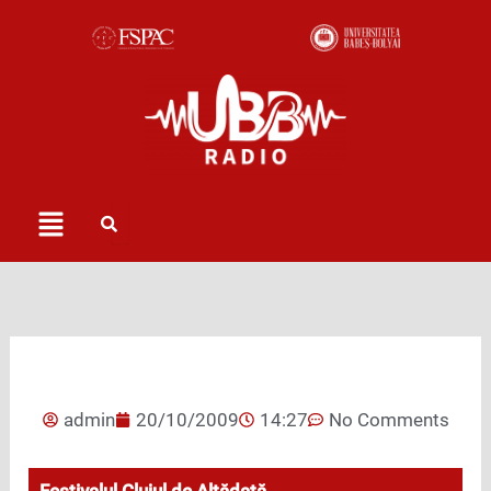
Skip
to
content
Menu
admin
20/10/2009
14:27
No Comments