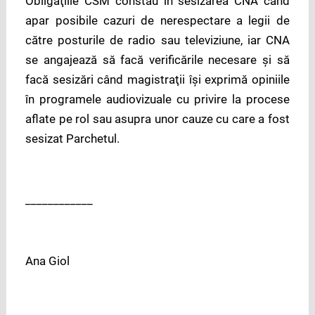
Obligaţiile CSM constau în sesizarea CNA când
apar posibile cazuri de nerespectare a legii de
către posturile de radio sau televiziune, iar CNA
se angajează să facă verificările necesare şi să
facă sesizări când magistraţii îşi exprimă opiniile
în programele audiovizuale cu privire la procese
aflate pe rol sau asupra unor cauze cu care a fost
sesizat Parchetul.
____________
Ana Giol