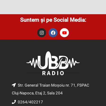
Suntem și pe Social Media:
I
F
Y
n
a
o
s
c
u
t
e
t
a
b
u
g
o
b
r
o
e
a
k
m
Str. General Traian Moșoiu nr. 71, FSPAC
Cluj-Napoca, Etaj 2, Sala 204
0264/402217