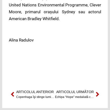
United Nations Environmental Programme, Clever
Moore, primarul oraşului Sydney sau actorul
American Bradley Whitfield.
Alina Radulov
ARTICOLUL ANTERIOR
ARTICOLUL URMĂTOR
Prev
Next
Copenhaga îşi stinge luminile
Echipa “Hope” medaliată cu argint şi bronz