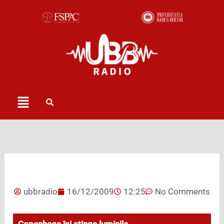
Skip
to
content
Menu
ubbradio
16/12/2009
12:25
No Comments