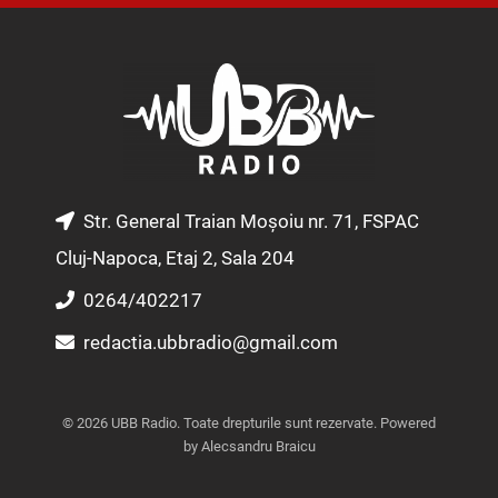
s
c
u
t
e
t
a
b
u
g
o
b
r
o
e
a
k
m
Str. General Traian Moșoiu nr. 71, FSPAC
Cluj-Napoca, Etaj 2, Sala 204
0264/402217
redactia.ubbradio@gmail.com
© 2026 UBB Radio. Toate drepturile sunt rezervate. Powered
by Alecsandru Braicu