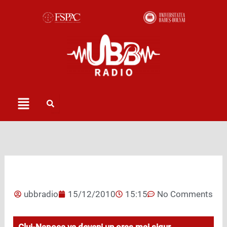
Skip
to
content
Menu
ubbradio
15/12/2010
15:15
No Comments