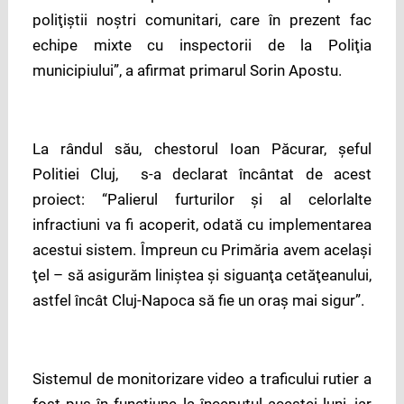
poliţiştii noştri comunitari, care în prezent fac
echipe mixte cu inspectorii de la Poliţia
municipiului”, a afirmat primarul Sorin Apostu.
La rândul său, chestorul Ioan Păcurar, şeful
Politiei Cluj, s-a declarat încântat de acest
proiect:
“Palierul furturilor și al celorlalte
infractiuni va fi acoperit, odată cu implementarea
acestui sistem. Împreun cu Primăria avem acelaşi
ţel – să asigurăm liniştea şi siguanţa cetăţeanului,
astfel încât Cluj-Napoca să fie un oraş mai sigur”.
Sistemul de monitorizare video a traficului rutier a
fost pus în funcţiune la începutul acestei luni, iar