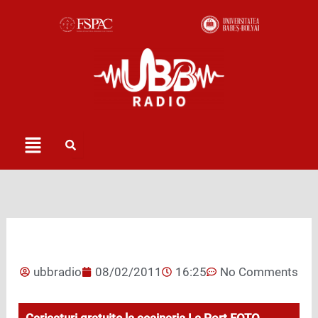
Skip
to
content
Menu
ubbradio
08/02/2011
16:25
No Comments