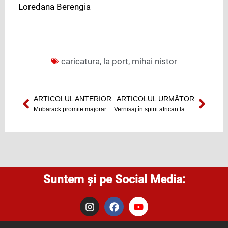
Loredana Berengia
caricatura
,
la port
,
mihai nistor
ARTICOLUL ANTERIOR
ARTICOLUL URMĂTOR
Prev
Next
Mubarack promite majorarea salariilor și a pensiilor cu 15%
Vernisaj în spirit african la Muzeul Etnografic al Transilvaniei
Suntem și pe Social Media:
I
F
Y
n
a
o
s
c
u