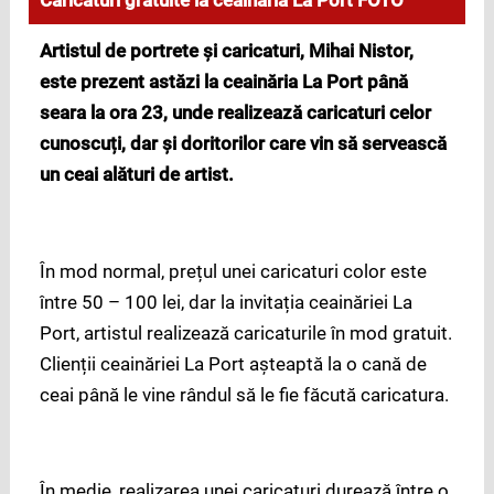
Caricaturi gratuite la ceainaria La Port FOTO
Artistul de portrete
ș
i caricaturi, Mihai Nistor,
este prezent astăzi la ceainăria La Port până
seara la ora 23, unde realizează caricaturi celor
cunoscuți, dar și doritorilor care vin să servească
un ceai alături de artist.
În mod normal, prețul unei caricaturi color este
între 50 – 100 lei, dar la invitația ceainăriei La
Port, artistul realizează caricaturile în mod gratuit.
Clienții ceainăriei La Port așteaptă la o cană de
ceai până le vine rândul să le fie făcută caricatura.
În medie, realizarea unei caricaturi durează între o