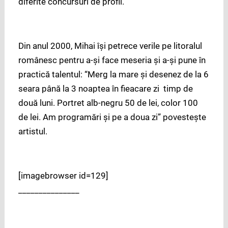
diferite concursuri de profil.
Din anul 2000, Mihai își petrece verile pe litoralul
românesc pentru a-și face meseria și a-și pune în
practică talentul: “Merg la mare și desenez de la 6
seara până la 3 noaptea în fieacare zi timp de
două luni. Portret alb-negru 50 de lei, color 100
de lei. Am programări și pe a doua zi” povestește
artistul.
[imagebrowser id=129]
_______________