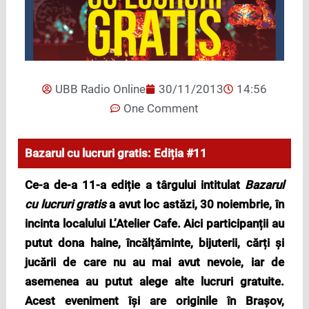
UBB Radio Online
30/11/2013
14:56
One Comment
Bazarul cu lucruri gratis: Ediția #11
Ce-a de-a 11-a ediție a târgului intitulat
Bazarul
cu lucruri
gratis
a avut loc astăzi, 30 noiembrie, în
incinta localului L’Atelier Cafe. Aici participanții au
putut dona haine, încălțăminte, bijuterii, cărți și
jucării de care nu au mai avut nevoie, iar de
asemenea au putut alege alte lucruri gratuite.
Acest eveniment își are originile în Brașov,