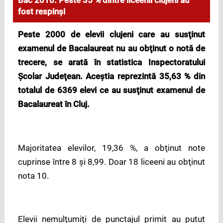
Bac 2010: Peste 35 % dintre liceenii clujeni au
fost respinşi
Peste 2000 de elevii clujeni care au sus
ţinut
examenul de Bacalaureat
nu au obţinut o notă de
trecere, se arată în statistica Inspectoratului
Şcolar Judeţean. Aceştia reprezintă 35,63 % din
totalul de 6369 elevi ce au susţinut examenul de
Bacalaureat
în Cluj.
Majoritatea elevilor, 19,36 %, a obţinut note
cuprinse între 8 şi 8,99. Doar 18 liceeni au obţinut
nota 10.
Elevii nemulţumiţi de punctajul primit au putut