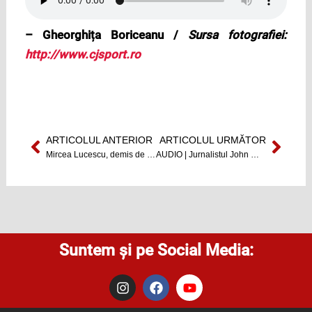
– Gheorghița Boriceanu /
Sursa fotografiei:
http://www.cjsport.ro
ARTICOLUL ANTERIOR
ARTICOLUL URMĂTOR
Prev
Next
Mircea Lucescu, demis de la Zenit
AUDIO | Jurnalistul John Mastrini a susținut un workshop pentru studenții clujeni de la Jurnalism
Suntem și pe Social Media:
I
F
Y
n
a
o
s
c
u