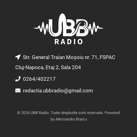
t
e
t
a
b
u
g
o
b
r
o
e
a
k
m
Str. General Traian Moșoiu nr. 71, FSPAC
Cluj-Napoca, Etaj 2, Sala 204
0264/402217
redactia.ubbradio@gmail.com
© 2026 UBB Radio. Toate drepturile sunt rezervate. Powered
by Alecsandru Braicu