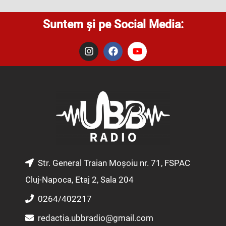
Suntem și pe Social Media:
I
F
Y
n
a
o
s
c
u
t
e
t
a
b
u
g
o
b
r
o
e
a
k
m
Str. General Traian Moșoiu nr. 71, FSPAC
Cluj-Napoca, Etaj 2, Sala 204
0264/402217
redactia.ubbradio@gmail.com