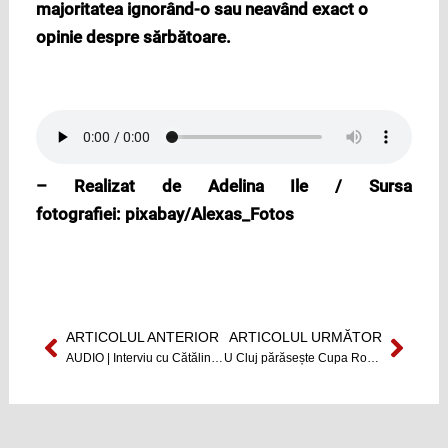
majoritatea ignorând-o sau neavând exact o
opinie despre sărbătoare.
– Realizat de Adelina Ile / Sursa
fotografiei: pixabay/Alexas_Fotos
ARTICOLUL ANTERIOR
ARTICOLUL URMĂTOR
Prev
Next
AUDIO | Interviu cu Cătălin Andrei Doganu | Din culisele business-ului unui tatuator clujean
U Cluj părăsește Cupa României, fiind învinsă după prelungiri de Astra Giurgiu