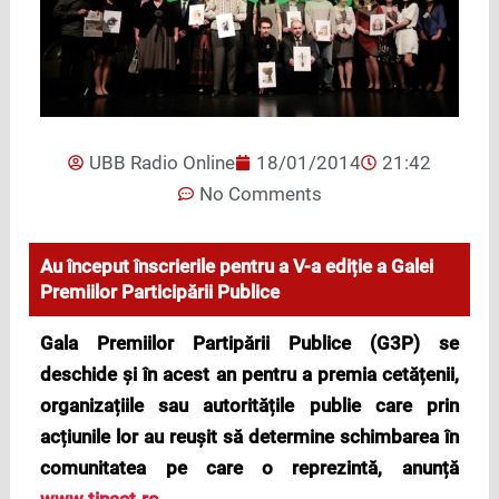
UBB Radio Online
18/01/2014
21:42
No Comments
Au început înscrierile pentru a V-a ediție a Galei
Premiilor Participării Publice
Gala Premiilor Partipării Publice (G3P) se
deschide și în acest an pentru a premia cetățenii,
organizațiile sau autoritățile publie care prin
acțiunile lor au reușit să determine schimbarea în
comunitatea pe care o reprezintă, anunță
www.tinact.ro
.