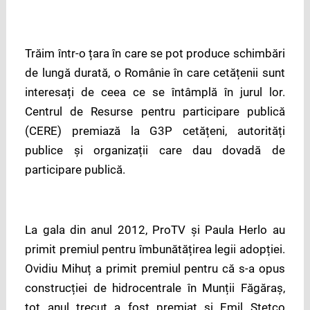
Trăim într-o țara în care se pot produce schimbări
de lungă durată, o Românie în care cetățenii sunt
interesați de ceea ce se întâmplă în jurul lor.
Centrul de Resurse pentru participare publică
(CERE) premiază la G3P cetățeni, autorități
publice și organizații care dau dovadă de
participare publică.
La gala din anul 2012, ProTV și Paula Herlo au
primit premiul pentru îmbunătățirea legii adopției.
Ovidiu Mihuț a primit premiul pentru că s-a opus
construcției de hidrocentrale în Munții Făgăraș,
tot anul trecut a fost premiat și Emil Stetco