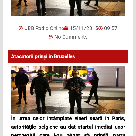
UBB Radio Online
15/11/2015
09:57
No Comments
Atacatorii prinşi în Bruxelles
În urma celor întâmplate vineri seară în Paris,
autorităţile belgiene au dat startul imediat unor
percheziţii care i-au ajutat să prindă patru