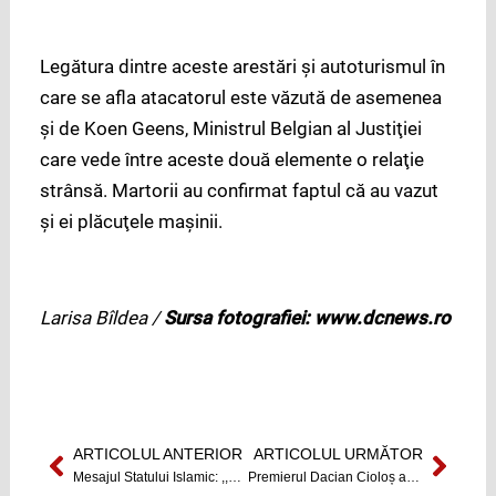
Legătura dintre aceste arestări şi autoturismul în
care se afla atacatorul este văzută de asemenea
şi de Koen Geens, Ministrul Belgian al Justiţiei
care vede între aceste două elemente o relaţie
strânsă. Martorii au confirmat faptul că au vazut
şi ei plăcuţele maşinii.
Larisa Bîldea /
Sursa fotografiei: www.dcnews.ro
ARTICOLUL ANTERIOR
ARTICOLUL URMĂTOR
Prev
Next
Mesajul Statului Islamic: ,,Franța și cei care urmează calea Franței trebuie să știe că rămân ținta principală a Statului Islamic!”
Premierul Dacian Cioloș a făcut publică lista miniștrilor propuși pentru Cabinetul său. UPDATE: Ministrul propus al Sănătății, retras