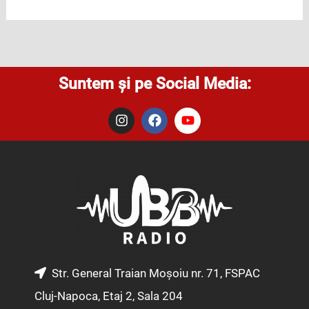
Suntem și pe Social Media:
I
F
Y
n
a
o
s
c
u
t
e
t
a
b
u
g
o
b
r
o
e
a
k
m
Str. General Traian Moșoiu nr. 71, FSPAC
Cluj-Napoca, Etaj 2, Sala 204