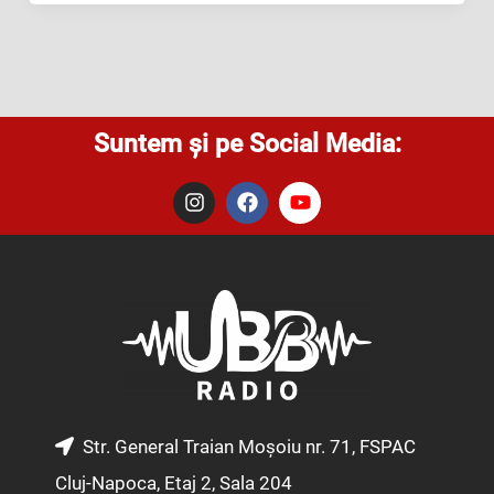
Suntem și pe Social Media:
I
F
Y
n
a
o
s
c
u
t
e
t
a
b
u
g
o
b
r
o
e
a
k
m
Str. General Traian Moșoiu nr. 71, FSPAC
Cluj-Napoca, Etaj 2, Sala 204