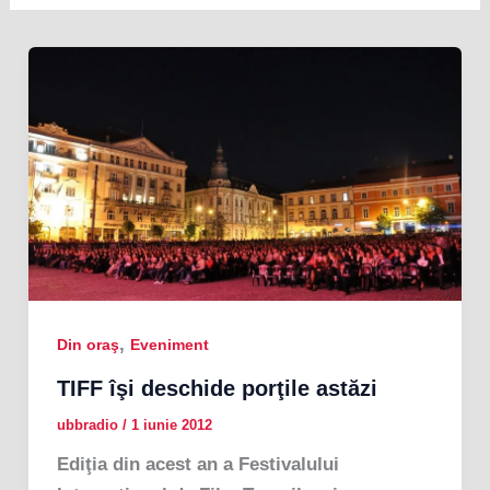
,
Din oraş
Eveniment
TIFF îşi deschide porţile astăzi
ubbradio
/
1 iunie 2012
Ediţia din acest an a Festivalului