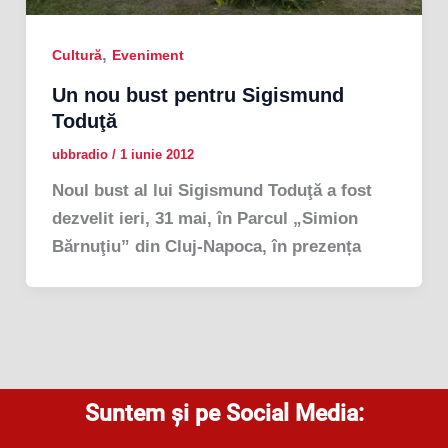
,
Cultură
Eveniment
Un nou bust pentru Sigismund
Toduţă
ubbradio
/
1 iunie 2012
Noul bust al lui Sigismund Toduţă a fost
dezvelit ieri, 31 mai, în Parcul „Simion
Bărnuţiu” din Cluj-Napoca, în prezența
Suntem și pe Social Media: