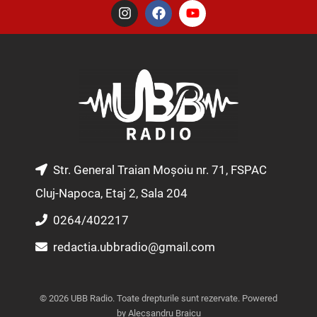
I
F
Y
n
a
o
s
c
u
t
e
t
a
b
u
g
o
b
r
o
e
a
k
m
Str. General Traian Moșoiu nr. 71, FSPAC
Cluj-Napoca, Etaj 2, Sala 204
0264/402217
redactia.ubbradio@gmail.com
© 2026 UBB Radio. Toate drepturile sunt rezervate. Powered
by Alecsandru Braicu