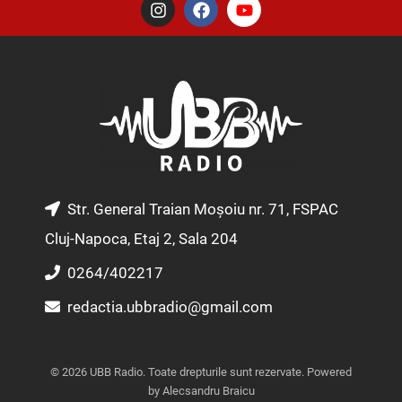
I
F
Y
n
a
o
s
c
u
t
e
t
a
b
u
g
o
b
r
o
e
a
k
m
Str. General Traian Moșoiu nr. 71, FSPAC
Cluj-Napoca, Etaj 2, Sala 204
0264/402217
redactia.ubbradio@gmail.com
© 2026 UBB Radio. Toate drepturile sunt rezervate. Powered
by Alecsandru Braicu