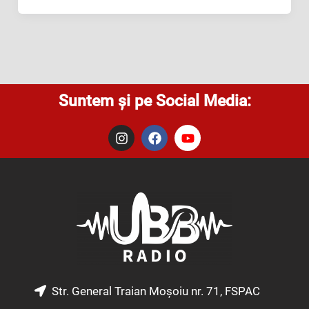
Suntem și pe Social Media:
I
F
Y
n
a
o
s
c
u
t
e
t
a
b
u
g
o
b
r
o
e
a
k
m
Str. General Traian Moșoiu nr. 71, FSPAC