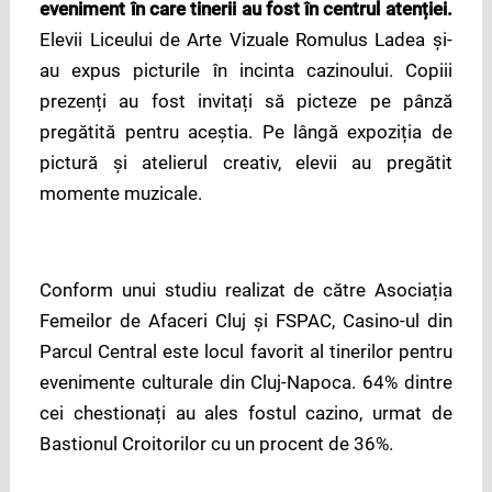
eveniment în care tinerii au fost în centrul atenției.
Elevii Liceului de Arte Vizuale Romulus Ladea și-
au expus picturile în incinta cazinoului. Copiii
prezenți au fost invitați să picteze pe pânză
pregătită pentru aceștia. Pe lângă expoziția de
pictură și atelierul creativ, elevii au pregătit
momente muzicale.
Conform unui studiu realizat de către Asociația
Femeilor de Afaceri Cluj și FSPAC, Casino-ul din
Parcul Central este locul favorit al tinerilor pentru
evenimente culturale din Cluj-Napoca. 64% dintre
cei chestionați au ales fostul cazino, urmat de
Bastionul Croitorilor cu un procent de 36%.