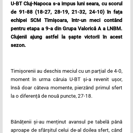
U-BT Cluj-Napoca s-a impus luni seara, cu scorul
de 91-88 (18-27, 28-19, 21-32, 24-10)
în fața
echipei SCM Timișoara, într-un meci contând
pentru etapa a 9-a din Grupa Valorică A a LNBM.
Clujenii ajung astfel la șapte victorii în acest
sezon.
Timișorenii au deschis meciul cu un parțial de 4-0,
moment în urma căruia U-BT și-a revenit ușor,
însă doar câteva momente, pierzând primul sfert
la o diferență de nouă puncte, 27-18.
Bănățenii și-au menținut avansul pe tabelă până
aproape de sfârșitul celui de-al doilea sfert, când