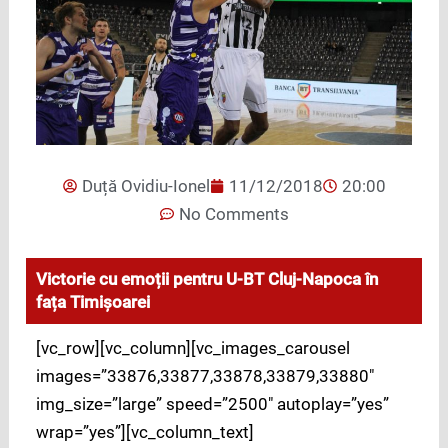
Duță Ovidiu-Ionel
11/12/2018
20:00
No Comments
Victorie cu emoții pentru U-BT Cluj-Napoca în
fața Timișoarei
[vc_row][vc_column][vc_images_carousel
images=”33876,33877,33878,33879,33880″
img_size=”large” speed=”2500″ autoplay=”yes”
wrap=”yes”][vc_column_text]