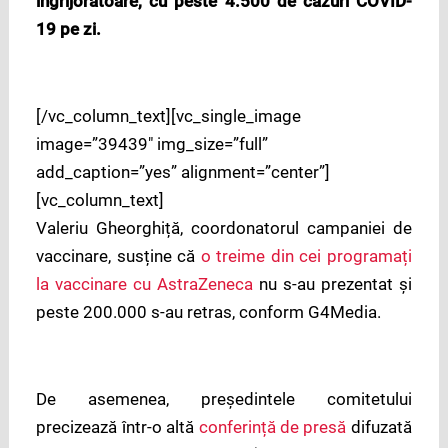
îngrijorătoare, cu peste 4.500 de cazuri COVID-
19 pe zi.
[/vc_column_text][vc_single_image
image=”39439″ img_size=”full”
add_caption=”yes” alignment=”center”]
[vc_column_text]
Valeriu Gheorghiță, coordonatorul campaniei de
vaccinare, susține că
o treime din cei programați
la vaccinare cu AstraZeneca
nu s-au prezentat și
peste 200.000 s-au retras, conform G4Media.
De asemenea, președintele comitetului
precizează într-o altă
conferință de presă
difuzată