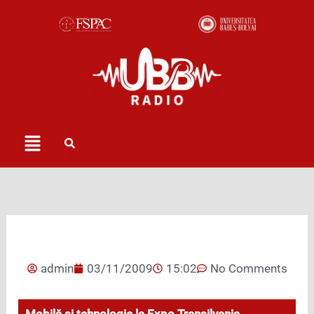
Skip
to
content
Menu
admin
03/11/2009
15:02
No Comments