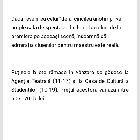
Dacă revenirea celui ”de-al cincilea anotimp” va
umple sala de spectacol la doar două luni de la
premiera pe aceeași scenă, înseamnă că
admirația clujenilor pentru maestru este reală.
Puținele bilete rămase în vânzare se găsesc la
Agenția Teatrală (11-17) și la Casa de Cultură a
Studenților (10-19). Prețul acestora variază între
60 și 70 de lei.
__________