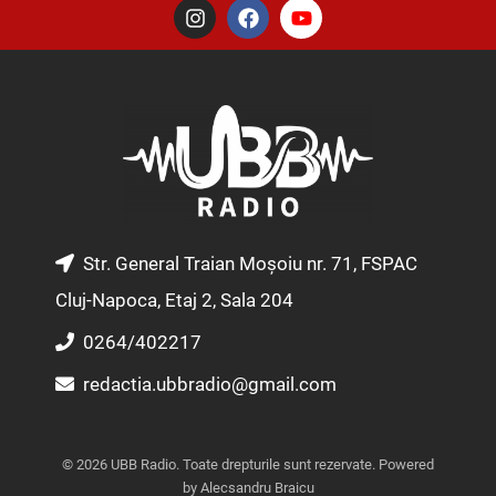
I
F
Y
n
a
o
s
c
u
t
e
t
a
b
u
g
o
b
r
o
e
a
k
m
Str. General Traian Moșoiu nr. 71, FSPAC
Cluj-Napoca, Etaj 2, Sala 204
0264/402217
redactia.ubbradio@gmail.com
© 2026 UBB Radio. Toate drepturile sunt rezervate. Powered
by Alecsandru Braicu