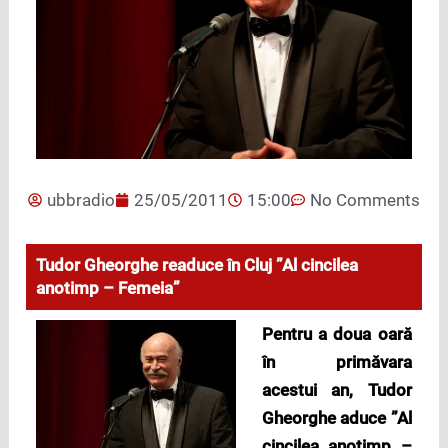
ubbradio
25/05/2011
15:00
No Comments
Tudor Gheorghe readuce în Cluj ”Al cincilea
anotimp – Femeia”
Pentru a doua
oară
în primăvara
acestui an, Tudor
Gheorghe aduce ”Al
cincilea anotimp –