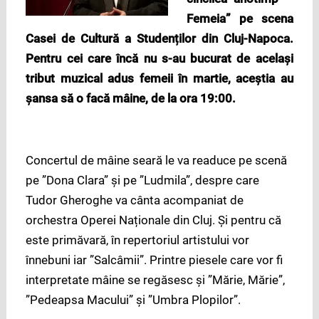
Femeia” pe scena
Casei de Cultură
a Studenților din Cluj-Napoca.
Pentru cei care încă nu s-au bucurat de același
tribut muzical adus femeii
în martie, aceștia au
șansa să o facă mâine, de la ora 19:00.
Concertul de mâine seară le va readuce pe scenă
pe ”Dona Clara” și pe ”Ludmila”, despre care
Tudor Gheroghe va cânta acompaniat de
orchestra Operei Naționale din Cluj. Și pentru că
este primăvară, în repertoriul artistului vor
înnebuni iar ”Salcâmii”. Printre piesele care vor fi
interpretate mâine se regăsesc și ”Mărie, Mărie”,
”Pedeapsa Macului” și ”Umbra Plopilor”.