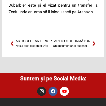
Dubarbier este şi el vizat pentru un transfer la
Zenit unde ar urma să îl înlocuiască pe Arshavin.
ARTICOLUL ANTERIOR
ARTICOLUL URMĂTOR
Prev
Next
Nokia face disponibilizări
Un documentar al ducesei de York prezintă situaţia copiilor din orfelinatele româneşti
Suntem și pe Social Media:
I
F
Y
n
a
o
s
c
u
t
e
t