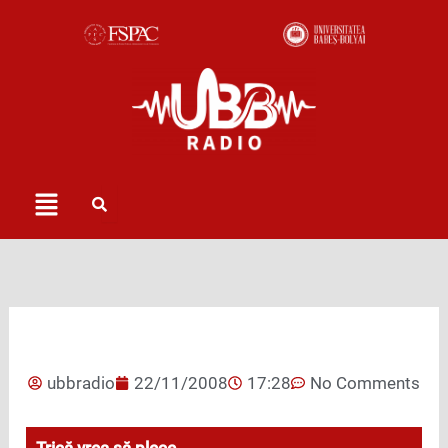
Skip
to
content
Menu
ubbradio
22/11/2008
17:28
No Comments