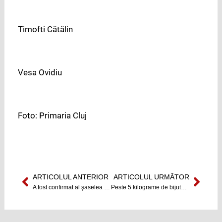
Timofti Cătălin
Vesa Ovidiu
Foto: Primaria Cluj
ARTICOLUL ANTERIOR
ARTICOLUL URMĂTOR
Prev
Next
A fost confirmat al şaselea deces din cauza virsului AH1N1.
Peste 5 kilograme de bijuterii de aur au fost descoperite de Poliția de frontieră