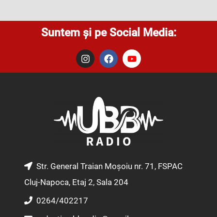
Suntem și pe Social Media:
I
F
Y
n
a
o
s
c
u
t
e
t
a
b
u
g
o
b
r
o
e
a
k
m
Str. General Traian Moșoiu nr. 71, FSPAC
Cluj-Napoca, Etaj 2, Sala 204
0264/402217