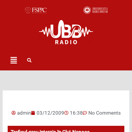
Skip
to
content
Menu
admin
03/12/2009
16:38
No Comments