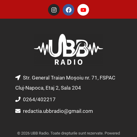
I
F
Y
n
a
o
s
c
u
t
e
t
a
b
u
g
o
b
r
o
e
a
k
m
Str. General Traian Moșoiu nr. 71, FSPAC
Cluj-Napoca, Etaj 2, Sala 204
0264/402217
redactia.ubbradio@gmail.com
© 2026 UBB Radio. Toate drepturile sunt rezervate. Powered