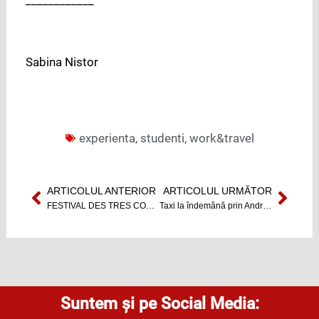
Sabina Nistor
experienta
,
studenti
,
work&travel
ARTICOLUL ANTERIOR
ARTICOLUL URMĂTOR
Prev
Next
FESTIVAL DES TRES COURTS 2013 ajunge la Cluj-Napoca
Taxi la îndemână prin Android
Suntem și pe Social Media: