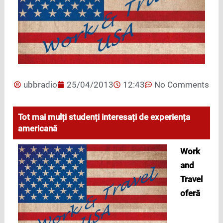
ubbradio
25/04/2013
12:43
No Comments
Tot mai mulți studenți interesați de experiența
americană
Work
and
Travel
oferă