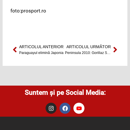
foto:prosport.ro
ARTICOLUL ANTERIOR
ARTICOLUL URMĂTOR
Prev
Next
Paraguayul elimină Japonia
Peninsula 2010: Gorillaz Sound Sistem confirmată la Peninsula
Suntem și pe Social Media:
I
F
Y
n
a
o
s
c
u
t
e
t
a
b
u