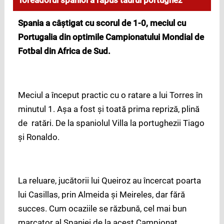
Toreadorul spaniol a răpus taurul portughez
Spania a câştigat cu scorul de 1-0, meciul cu
Portugalia din optimile Campionatului Mondial de
Fotbal din Africa de Sud.
Meciul a început practic cu o ratare a lui Torres în
minutul 1. Aşa a fost şi toată prima repriză, plină
de ratări. De la spaniolul Villa la portughezii Tiago
şi Ronaldo.
La reluare, jucătorii lui Queiroz au încercat poarta
lui Casillas, prin Almeida şi Meireles, dar fără
succes. Cum ocaziile se răzbună, cel mai bun
marcator al Spaniei de la acest Campionat