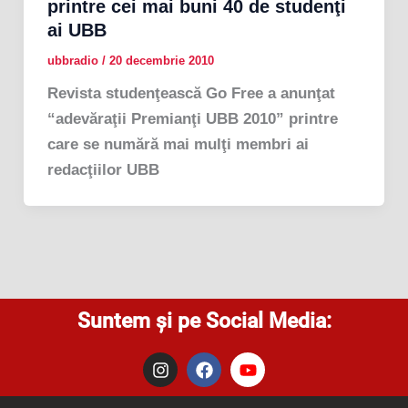
printre cei mai buni 40 de studenţi
ai UBB
ubbradio
/
20 decembrie 2010
Revista studenţească Go Free a anunţat
“adevăraţii Premianţi UBB 2010” printre
care se numără mai mulţi membri ai
redacţiilor UBB
Suntem și pe Social Media:
I
F
Y
n
a
o
s
c
u