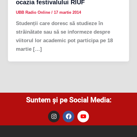
ocazia festivalului RIUF
UBB Radio Online
/
17 martie 2014
Studenții care doresc să studieze în
străinătate sau să se informeze despre
viitorul lor academic pot participa pe 18
martie […]
Suntem și pe Social Media:
I
F
Y
n
a
o
s
c
u
t
e
t
a
b
u