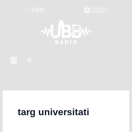
Skip
to
content
Menu
targ universitati