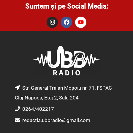
Suntem și pe Social Media:
I
F
Y
n
a
o
s
c
u
t
e
t
a
b
u
g
o
b
r
o
e
a
k
m
Str. General Traian Moșoiu nr. 71, FSPAC
Cluj-Napoca, Etaj 2, Sala 204
0264/402217
redactia.ubbradio@gmail.com