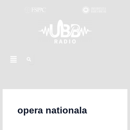
Skip
to
content
Menu
opera nationala