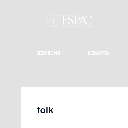
Skip
to
content
DESPRE NOI
REDACȚIA
folk