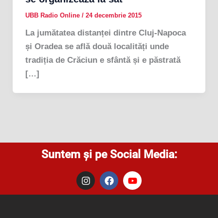
UBB Radio Online
/
24 decembrie 2015
La jumătatea distanței dintre Cluj-Napoca
și Oradea se află două localități unde
tradiția de Crăciun e sfântă și e păstrată
[…]
Suntem și pe Social Media:
I
F
Y
n
a
o
s
c
u
t
e
t
a
b
u