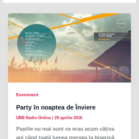
Eveniment
Party în noaptea de Înviere
UBB Radio Online
/
29 aprilie 2016
Paștile nu mai sunt ce erau acum câțiva
ani când toată lumea mergea la biserică.