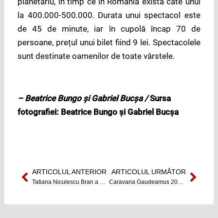
planetariu, în timp ce în Romănia există câte unul
la 400.000-500.000. Durata unui spectacol este
de 45 de minute, iar în cupolă încap 70 de
persoane, prețul unui bilet fiind 9 lei. Spectacolele
sunt destinate oamenilor de toate vârstele.
– Beatrice Bungo și Gabriel Bucșa /
Sursa
fotografiei:
Beatrice Bungo și Gabriel Bucșa
ARTICOLUL ANTERIOR
ARTICOLUL URMĂTOR
Prev
Next
Tatiana Niculescu Bran a demisionat din funcția de purtător de cuvânt al președintelui
Caravana Gaudeamus 2015 a ajuns și la Cluj-Napoca.