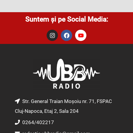
Suntem și pe Social Media:
I
F
Y
n
a
o
s
c
u
t
e
t
a
b
u
g
o
b
r
o
e
a
k
m
Str. General Traian Moșoiu nr. 71, FSPAC
Cluj-Napoca, Etaj 2, Sala 204
0264/402217