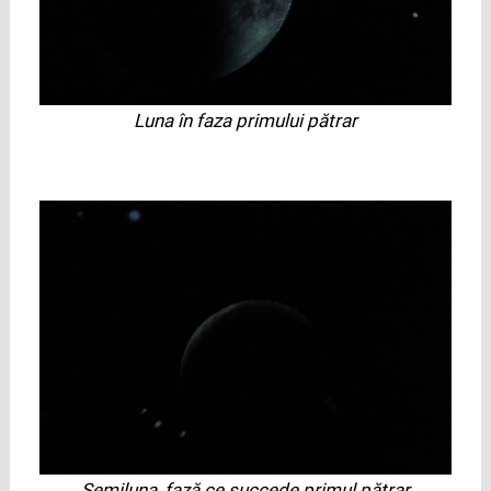
Luna în faza primului pătrar
Semiluna, fază ce succede primul pătrar