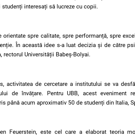
 studenți interesați să lucreze cu copii.
e orientate spre calitate, spre performanță, spre exce
nție. În această idee s-a luat decizia și de către psi
, rectorul Universității Babeș-Bolyai.
s, activitatea de cercetare a institutului se va desf
ului de învățare. Pentru UBB, acest eveniment r
cris până acum aproximativ 50 de studenți din Italia, S
 Feuerstein, este cel care a elaborat teoria modif