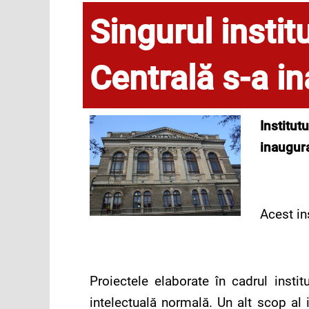
Singurul insti
Centrală s-a i
I
nstitut
inaugura
Acest in
Proiectele elaborate în cadrul insti
intelectuală normală. Un alt scop al i