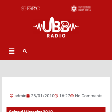
Skip
to
content
Menu
admin
28/01/2010
16:27
No Comments