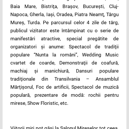
Baia Mare, Bistriţa, Braşov, Bucureşti, Cluj-
Napoca, Gherla, Iaşi, Oradea, Piatra Neamţ, Târgu
Mureş, Turda. Pe parcursul celor 4 zile de târg,
publicul vizitator este întâmpinat cu o serie de
manifestări atractive, special pregătite de
organizatori și anume: Spectacol de tradiţii
populare “Nunta la români”, Wedding Music
cvartet de coarde, Demonstraţii de coafură,
machiaj și manichiură, Dansuri populare
tradiţionale din Transilvania – Ansamblul
Mărţişorul, Foc de artificii, Spectacol de muzică
populară, prezentare de modă: rochii pentru
mirese, Show Floristic, etc.
Viitorii miri pot găsi la Salonul Mireselor tot ceea