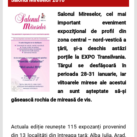
Salonul Mireselor 2010
Salonul Mireselor, cel mai
important eveniment
expoziţional de profil din
zona central – nord-vestică a
ţării,
ș
i-a deschis astăzi
por
ț
ile la EXPO Transilvania.
Târgul se desfă
ș
oară în
perioada 28-31 ianuarie, iar
viitoarele mirese ale acestui
an sunt a
ș
teptate să-
ș
i
găsească rochia de mireasă de vis.
Actuala ediție reunește 115 expozanți provenind
din 13 localităţi din întreaga ţară: Alba Iulia, Arad,