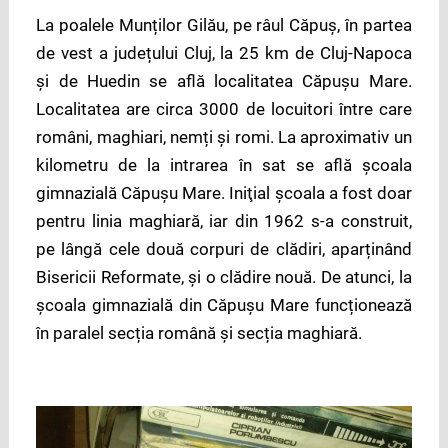
La poalele Munților Gilău, pe râul Căpuș, în partea
de vest a județului Cluj, la 25 km de Cluj-Napoca
și de Huedin se află localitatea Căpușu Mare.
Localitatea are circa 3000 de locuitori între care
români, maghiari, nemți și romi. La aproximativ un
kilometru de la intrarea în sat se află școala
gimnazială Căpușu Mare. Iniţial şcoala a fost doar
pentru linia maghiară, iar din 1962 s-a construit,
pe lângă cele două corpuri de clădiri, aparținând
Bisericii Reformate, și o clădire nouă. De atunci, la
școala gimnazială din Căpușu Mare funcționează
în paralel secția română și secția maghiară.