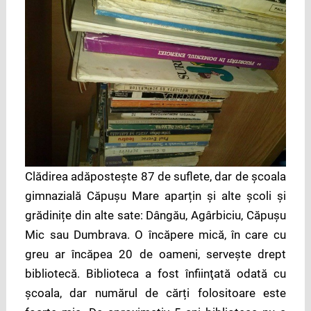
Clădirea adăposteşte 87 de suflete, dar de școala
gimnazială Căpușu Mare aparțin și alte școli și
grădinițe din alte sate: Dângău, Agârbiciu, Căpușu
Mic sau Dumbrava. O încăpere mică, în care cu
greu ar încăpea 20 de oameni, servește drept
bibliotecă. Biblioteca a fost înfiinţată odată cu
școala, dar numărul de cărți folositoare este