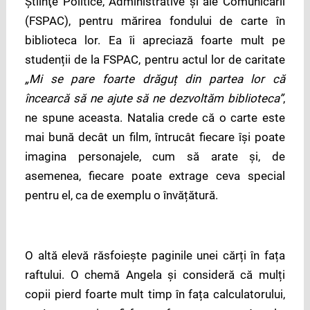
Ştiinţe Politice, Administrative și ale Comunicării
(FSPAC), pentru mărirea fondului de carte în
biblioteca lor. Ea îi apreciază foarte mult pe
studenții de la FSPAC, pentru actul lor de caritate
„Mi se pare foarte drăguț din partea lor că
încearcă să ne ajute să ne dezvoltăm biblioteca”
,
ne spune aceasta. Natalia crede că o carte este
mai bună decât un film, întrucât fiecare își poate
imagina personajele, cum să arate și, de
asemenea, fiecare poate extrage ceva special
pentru el, ca de exemplu o învățătură.
O altă elevă răsfoiește paginile unei cărți în fața
raftului. O chemă Angela și consideră că mulți
copii pierd foarte mult timp în fața calculatorului,