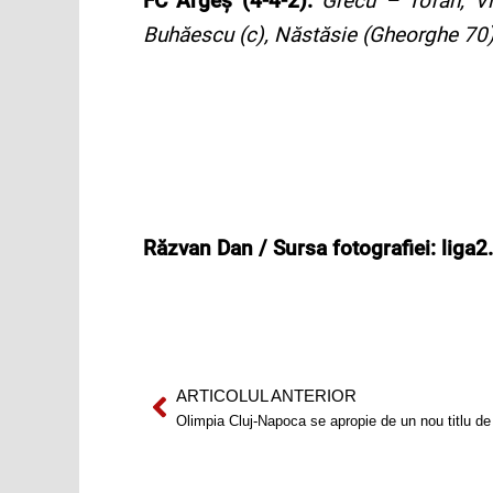
FC Argeș (4-4-2):
Grecu – Tofan, Vi
Buhăescu (c), Năstăsie (Gheorghe 70)
Răzvan Dan / Sursa fotografiei: liga2
ARTICOLUL ANTERIOR
Prev