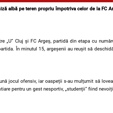
miză albă pe teren propriu împotriva celor de la FC Ar
tre „U” Cluj și FC Argeș, partidă din etapa cu număru
rtida. În minutul 15, argeșenii au reușit să deschidă
pună jocul ofensiv, iar oaspeții s-au mulțumit să love
stiare pentru un gest nesportiv, „studenții” fiind nevoiț