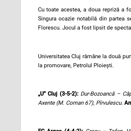
Cu toate acestea, a doua repriză a f
Singura ocazie notabilă din partea 
Florescu. Jocul a fost lipsit de spectac
Universitatea Cluj rămâne la două pun
la promovare, Petrolul Ploiești.
„U” Cluj (3-5-2):
Dur-Bozoancă – Căpu
Axente (M. Coman 67), Pîrvulescu
.
An