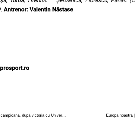
șa, Turda, Hreniuc – Șerbănică, Florescu, Panait (
.
Antrenor: Valentin Năstase
.prosport.ro
Olimpia Cluj-Napoca se apropie de un nou titlu de campioană, după victoria cu Universitatea Galați
Europa noastră |