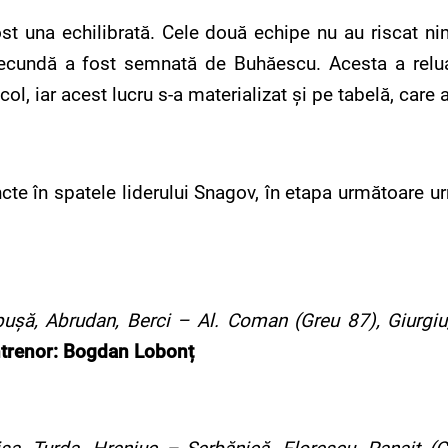
ost una echilibrată. Cele două echipe nu au riscat ni
secundă a fost semnată de Buhăescu. Acesta a relua
ol, iar acest lucru s-a materializat și pe tabelă, care 
cte în spatele liderului Snagov, în etapa următoare ur
șă, Abrudan, Berci – Al. Coman (Greu 87), Giurgiu
trenor: Bogdan Lobonț