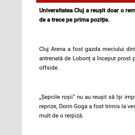
Universitatea Cluj a reușit doar o re
de a trece pe prima poziție.
Cluj Arena a fost gazda meciului din
antrenată de Lobonț a început prost pa
offside.
„Șepcile roșii” nu au reușit să își im
reprize, Dorin Goga a fost trimis la ve
mult de o rerpiză.