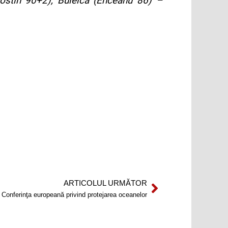
Costin 90+2), Buleică (Enceanu 86) –
ARTICOLUL URMĂTOR
Next
 Conferinţa europeană privind protejarea oceanelor