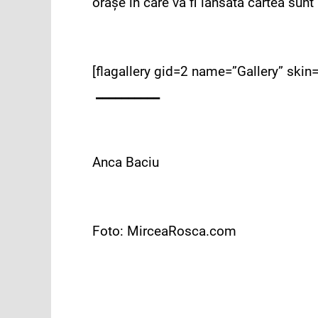
oraşe în care va fi lansată cartea sunt
[flagallery gid=2 name=”Gallery” skin=
__________
Anca Baciu
Foto: MirceaRosca.com