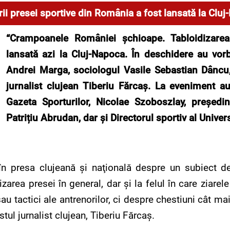
rii presei sportive din România a fost lansată la Clu
“Crampoanele României şchioape. Tabloidizarea
lansată azi la Cluj-Napoca. În deschidere au vorbi
Andrei Marga, sociologul Vasile Sebastian Dâncu, l
jurnalist clujean Tiberiu Fărcaş. La eveniment au
Gazeta Sporturilor,
Nicolae Szoboszlay,
preşedin
Patri
ț
iu Abrudan, dar
ș
i
Directorul sportiv al Universi
în presa clujeană şi naţională despre un subiect deli
izarea presei în general, dar şi la felul în care ziar
sau tactici ale antrenorilor, ci despre chestiuni cât 
stul jurnalist clujean, Tiberiu Fărcaş.