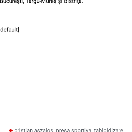
 Bucureşti, Târgu-Mureş şi Bistriţa.
default]
cristian aszalos
,
presa sportiva
,
tabloidizare