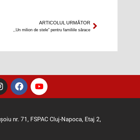
ARTICOLUL URMĂTOR
Next
,,Un milion de stele” pentru familiile sărace
I
F
Y
n
a
o
s
c
u
t
e
t
a
b
u
șoiu nr. 71, FSPAC Cluj-Napoca, Etaj 2,
g
o
b
r
o
e