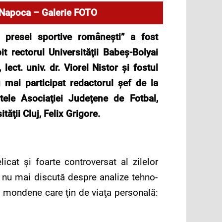
j-Napoca – Galerie FOTO
 presei sportive româneşti” a fost
t rectorul Universităţii Babeş-Bolyai
ect. univ. dr. Viorel Nistor și fostul
 mai participat redactorul şef de la
tele Asociaţiei Judeţene de Fotbal,
tăţii Cluj,
Felix Grigore
.
cat şi foarte controversat al zilelor
ele nu mai discută despre analize tehno-
mai mondene care ţin de viaţa personală: