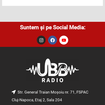
Suntem și pe Social Media:
I
F
Y
n
a
o
s
c
u
t
e
t
a
b
u
g
o
b
r
o
e
a
k
m
Str. General Traian Moșoiu nr. 71, FSPAC
Cluj-Napoca, Etaj 2, Sala 204