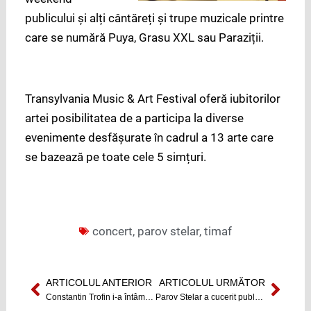
publicului și alți cântăreți și trupe muzicale printre
care se numără Puya, Grasu XXL sau Paraziții.
Transylvania Music & Art Festival oferă iubitorilor
artei posibilitatea de a participa la diverse
evenimente desfășurate în cadrul a 13 arte care
se bazează pe toate cele 5 simțuri.
concert
,
parov stelar
,
timaf
ARTICOLUL ANTERIOR
ARTICOLUL URMĂTOR
Prev
Next
Constantin Trofin i-a întâmpinat pe bobocii jurnaliști
Parov Stelar a cucerit publicul clujean [Galerie foto]