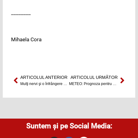
________
Mihaela Cora
ARTICOLUL ANTERIOR
ARTICOLUL URMĂTOR
Prev
Next
Mulţi nervi şi o înfrângere pentru Jolidon
METEO: Prognoza pentru mini-vacanţa de 1 mai
Suntem și pe Social Media: