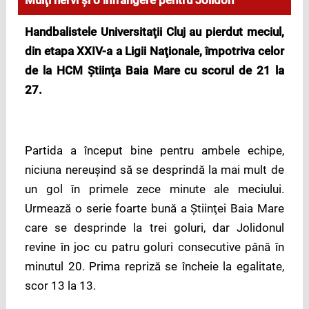
Mulţi nervi şi o înfrângere pentru Jolidon
Handbalistele Universitaţii Cluj au pierdut meciul,
din etapa XXIV-a a Ligii Naţionale, împotriva celor
de la HCM Ştiinţa Baia Mare cu scorul de 21 la
27.
Partida a început bine pentru ambele echipe,
niciuna nereuşind să se desprindă la mai mult de
un gol în primele zece minute ale meciului.
Urmează o serie foarte bună a Ştiinţei Baia Mare
care se desprinde la trei goluri, dar Jolidonul
revine în joc cu patru goluri consecutive până în
minutul 20. Prima repriză se încheie la egalitate,
scor 13 la 13.