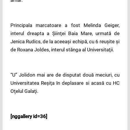
Principala marcatoare a fost Melinda Geiger,
interul dreapta a Şiinţei Baia Mare, urmată de
Jenica Rudics, de la aceeaşi echipă, cu 6 reuşite şi
de Roxana Joldes, interul stânga al Universitaţii.
“U” Jolidon mai are de disputat două meciuri, cu
Universitatea Reşiţa în deplasare si acasă cu HC
Oţelul Galaţi.
[nggallery id=36]