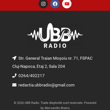
I
F
Y
n
a
o
s
c
u
t
e
t
a
b
u
g
o
b
r
o
e
a
k
m
Str. General Traian Moșoiu nr. 71, FSPAC
Cluj-Napoca, Etaj 2, Sala 204
0264/402217
redactia.ubbradio@gmail.com
© 2026 UBB Radio. Toate drepturile sunt rezervate. Powered
by Alecsandru Braicu