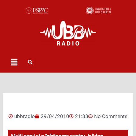
Skip
to
content
Menu
ubbradio
29/04/2010
21:33
No Comments