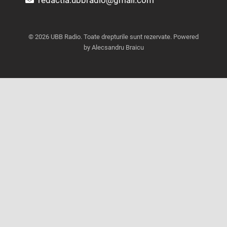
redactia.ubbradio@gmail.com
© 2026 UBB Radio. Toate drepturile sunt rezervate. Powered
by Alecsandru Braicu