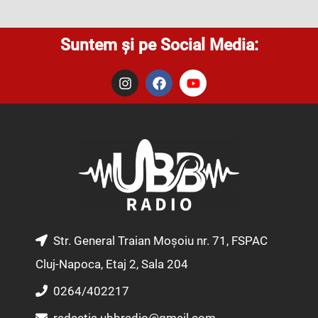
Suntem și pe Social Media:
I
F
Y
n
a
o
s
c
u
t
e
t
a
b
u
g
o
b
r
o
e
a
k
m
Str. General Traian Moșoiu nr. 71, FSPAC
Cluj-Napoca, Etaj 2, Sala 204
0264/402217