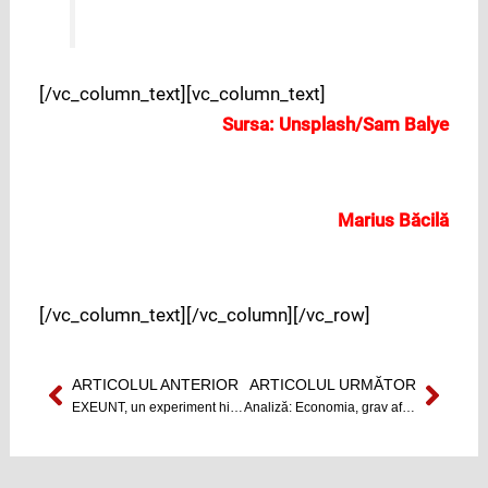
[/vc_column_text][vc_column_text]
Sursa:
Unsplash/Sam Balye
Marius Băcilă
[/vc_column_text][/vc_column][/vc_row]
ARTICOLUL ANTERIOR
ARTICOLUL URMĂTOR
Prev
Next
EXEUNT, un experiment hibrid realizat online în condiții pandemice
Analiză: Economia, grav afectată de pandemie. Mii de oameni și-au pierdut locul de muncă. Cele mai afectat sector, cel al transporturilor