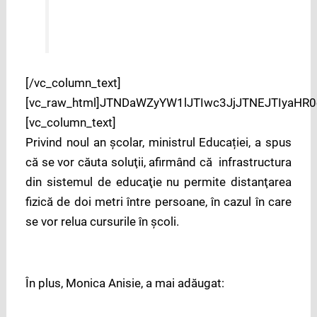
[/vc_column_text]
[vc_raw_html]JTNDaWZyYW1lJTIwc3JjJTNEJTIya
[vc_column_text]
Privind noul an școlar, ministrul Educației, a spus
că se vor căuta soluţii, afirmând că infrastructura
din sistemul de educaţie nu permite distanţarea
fizică de doi metri între persoane, în cazul în care
se vor relua cursurile în şcoli.
În plus, Monica Anisie, a mai adăugat: