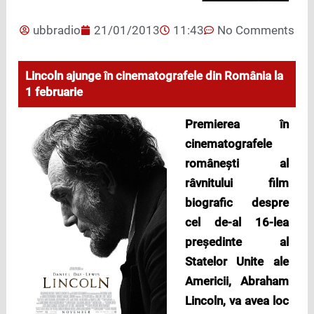
ubbradio
21/01/2013
11:43
No Comments
Lincoln ajunge în cinematografele din România la
1 februarie
Premierea în
cinematografele
românești al
râvnitului film
biografic despre
cel de-al 16-lea
președinte al
Statelor Unite ale
Americii, Abraham
Lincoln, va avea loc