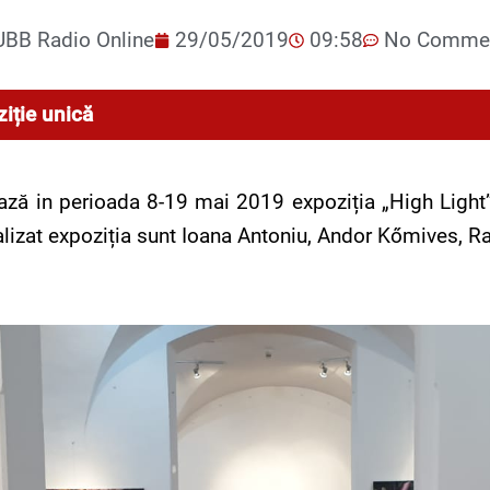
UBB Radio Online
29/05/2019
09:58
No Comme
iție unică
ză in perioada 8-19 mai 2019 expoziția „High Light”. 
ealizat expoziția sunt Ioana Antoniu, Andor Kőmives, 