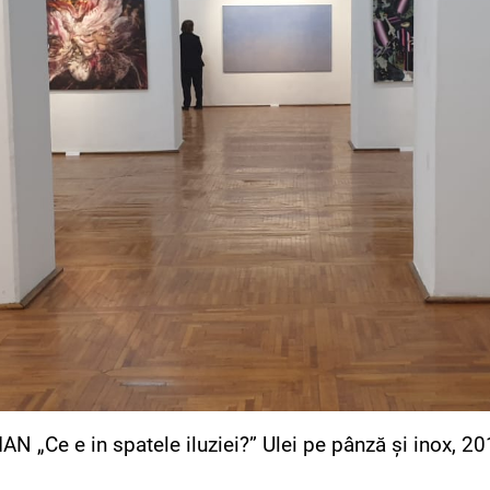
IAN „Ce e in spatele iluziei?” Ulei pe pânză și inox, 20