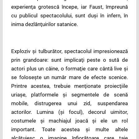
experienţa grotescă începe, iar Faust, împreună
cu publicul spectacolului, sunt duşi în infern, în
inima dezlănţuirilor satanice.
Exploziv şi tulburător, spectacolul impresionează
prin grandoare: sunt implicaţi peste o sută de
actori plus un câine, o formaţie care cântă live şi
se foloseşte un număr mare de efecte scenice.
Printre acestea, trebuie menţionate proiecţiile
uriaşe, platformele şi segmentele de scenă
mobile, distrugerea unui zid, suspendarea
actorilor. Lumina (şi focul), decorul uimitor,
costumele şi machiajul joacă şi ele un rol
important. Toate acestea şi multe altele
alcătuiesc o imagine înfiorătoare care taie