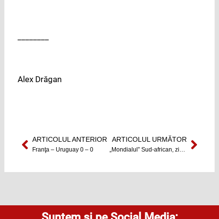
________
Alex Drăgan
ARTICOLUL ANTERIOR
ARTICOLUL URMĂTOR
Prev
Next
Franţa – Uruguay 0 – 0
„Mondialul” Sud-african, ziua a doua
Suntem și pe Social Media: