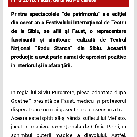
FITS 2010: Faust, de Silviu Purcărete
Printre spectacolele “de patrimoniu”
ale ediţiei
din acest an a Festivalului Internaţional de Teatru
de la Sibiu, se află şi Faust, o reprezentare
fascinantă şi uimitoare realizată de Teatrul
Naţional
“
Radu Stanca
” din Sibiu. Această
producţie a avut parte numai de aprecieri pozitive
în interiorul şi în afara ţării.
În regia lui Silviu Purcărete, piesa adaptată după
Goethe îl prezintă pe Faust, medicul şi profesorul
disperat care nu mai găseşte nici un sens în a trăi.
Acesta este ispitit să-şi vândă sufletul lui Mefisto,
jucat în manieră excepţională de Ofelia Popii, în
schimbul puterii magice a diavolului. Astfel,