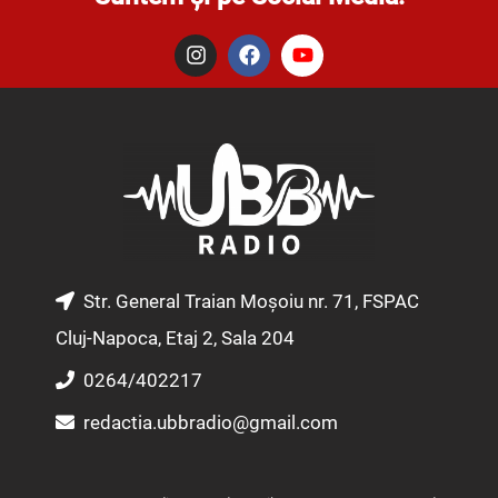
I
F
Y
n
a
o
s
c
u
t
e
t
a
b
u
g
o
b
r
o
e
a
k
m
Str. General Traian Moșoiu nr. 71, FSPAC
Cluj-Napoca, Etaj 2, Sala 204
0264/402217
redactia.ubbradio@gmail.com