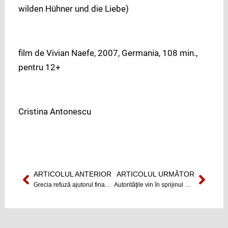
wilden Hühner und die Liebe)
film de Vivian Naefe, 2007, Germania, 108 min.,
pentru 12+
Cristina Antonescu
ARTICOLUL ANTERIOR
ARTICOLUL URMĂTOR
Prev
Next
Grecia refuză ajutorul financiar oferit de UE
Autorităţile vin în sprijinul persoanelor sinistrate din judeţul Dâmboviţa