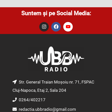
Suntem și pe Social Media:
I
F
Y
n
a
o
s
c
u
t
e
t
a
b
u
g
o
b
r
o
e
a
k
m
Str. General Traian Moșoiu nr. 71, FSPAC
Cluj-Napoca, Etaj 2, Sala 204
0264/402217
redactia.ubbradio@gmail.com