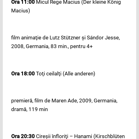
Ora 11:00
Micul Rege Macius (Der kleine König
Macius)
film animaţie de Lutz Stützner şi Sándor Jesse,
2008, Germania, 83 min., pentru 4+
Ora 18:00
Toţi ceilalţi (Alle anderen)
premieră, film de Maren Ade, 2009, Germania,
dramă, 119 min
Ora 20:30
Cireşii înfloriţi – Hanami (Kirschblüten