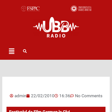
Skip
to
content
Menu
admin
22/02/2010
16:36
No Comments