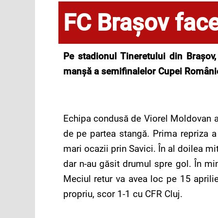
FC Braşov face
Pe stadionul Tineretului din Braşov
manșă a semifinalelor Cupei Români
Echipa condusă de Viorel Moldovan a ma
de pe partea stangă. Prima repriza a
mari ocazii prin Savici. În al doilea m
dar n-au găsit drumul spre gol. În min
Meciul retur va avea loc pe 15 aprili
propriu, scor 1-1 cu CFR Cluj.