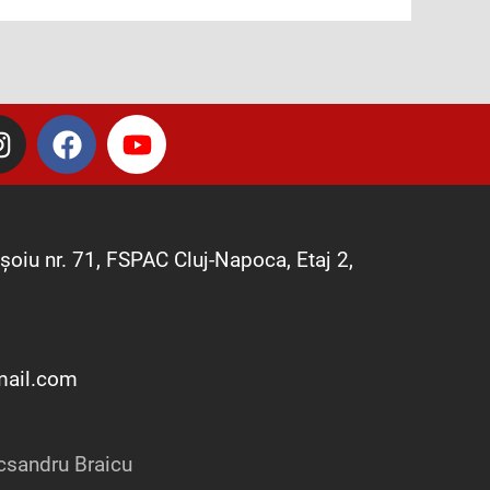
I
F
Y
n
a
o
s
c
u
t
e
t
a
b
u
șoiu nr. 71, FSPAC Cluj-Napoca, Etaj 2,
g
o
b
r
o
e
a
k
m
mail.com
csandru Braicu