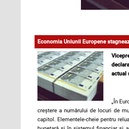
Economia Uniunii Europene stagnea
Vicepr
declar
actual 
„În Eur
creştere a numărului de locuri de mu
capitol. Elementele-cheie pentru relua
bugetară şi în sistemul financiar şi a