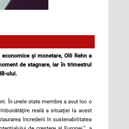
i economice şi monetare, Olli Rehn a
oment de stagnare, iar în trimestrul
IB-ului.
iuni. În unele state membre a avut loc o
bunătăţire reală a situaţiei la acest
taurarea încrederii în sustenabilitatea
tenţialului de creştere al Europei.”, a