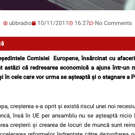
ubbradio
10/11/2011
16:27
No Comments
ză
eşedintele Comisiei Europene, însărcinat cu afacer
at astăzi că redresarea economică a ajuns într-un m
şi în cele care vor urma se aşteaptă şi o stagnare a P
opa, creşterea s-a oprit şi există riscul unei noi reces
ncă, însă în UE per ansamblu nu se aşteaptă nicio îm
rea creşterii şi crearea de locuri de muncă sunt reins
ccelerarea reformelor îndreptate către dezvoltarea po